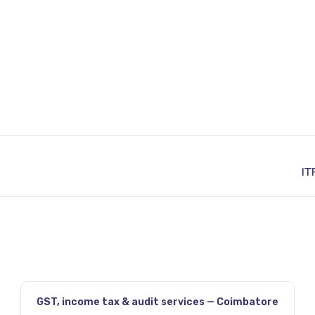
JAVASCRIPT:HISTORY.BACK()
GST, income tax & audit services — Coimbatore