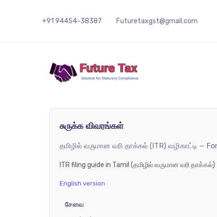
+91 94454-38387
Futuretaxgst@gmail.com
Future Tax
சுருக்க விவரங்கள்
தமிழில் வருமான வரி தாக்கல் (ITR) வழிகாட்டி — F
ITR filing guide in Tamil (தமிழில் வருமான வரி தாக்க
English version
சேவை