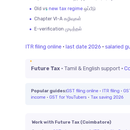
Old vs
new tax regime
ஒப்பீடு
Chapter VI-A கழிவுகள்
E-verification முடித்தல்
ITR filing online
·
last date 2026
·
salaried g
Future Tax
· Tamil & English support ·
Co
Popular guides:
GST filing online
·
ITR filing
·
GS
income
·
GST for YouTubers
·
Tax saving 2026
Work with Future Tax (Coimbatore)