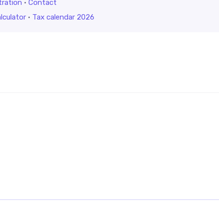
tration
·
Contact
lculator
·
Tax calendar 2026