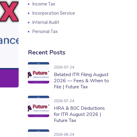
Income Tax
Incorporation Service
Internal Audit
Personal Tax
Recent Posts
Belated ITR Filing August 2026 — Fees
2026-07-24
Belated ITR Filing August
2026 — Fees & When to
File | Future Tax
HRA & 80C Deductions for ITR August
2026-07-24
HRA & 80C Deductions
for ITR August 2026 |
Future Tax
ITR Filing July 2026 — Last Date & Do
2026-06-24