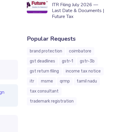
ITR Filing July 2026 —
Last Date & Documents |
Future Tax
Popular Requests
brand protection
coimbatore
gst deadlines
gstr-1
gstr-3b
gst return filing
income tax notice
itr
msme
qrmp
tamil nadu
tax consultant
gn
trademark registration