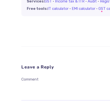
Services:
GST
·
Income tax & ITR
·
Audit
·
Regis
Free tools:
IT calculator
·
EMI calculator
·
GST ca
Leave a Reply
Comment