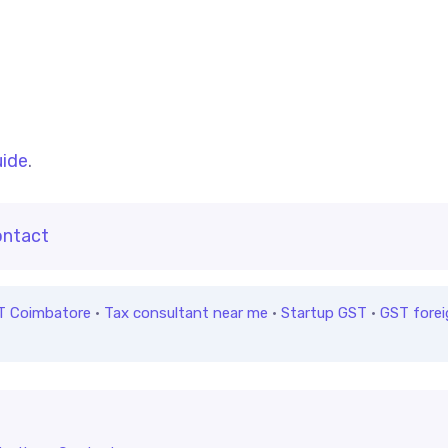
uide
.
ntact
T Coimbatore
·
Tax consultant near me
·
Startup GST
·
GST forei